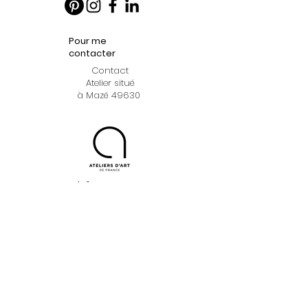
Pour me
contacter
Contact
Atelier situé
à Mazé 49630
Infos
pratiques
Le concept
Professionnels
FAQ
Informations légales
Mentions légales
CGV