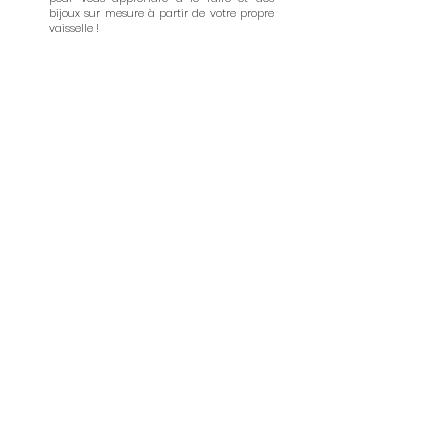
bijoux sur mesure à partir de votre propre
vaisselle !
Pour me
contacter
Contact
Atelier situé
à Mazé 49630
Infos
pratiques
Le concept
Professionnels
FAQ