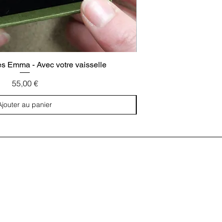
es Emma - Avec votre vaisselle
Boucles d'oreill
Prix
55,00 €
Ajouter au panier