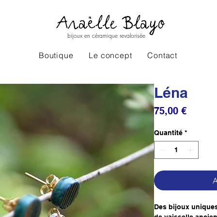
bijoux en céramique revalorisée
Boutique
Le concept
Contact
Léna
Prix
75,00 €
Quantité
*
A
Des bijoux uniques 
de vaisselle ancie