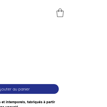
jouter au panier
et intemporels, fabriqués à partir
nne upcyclé.