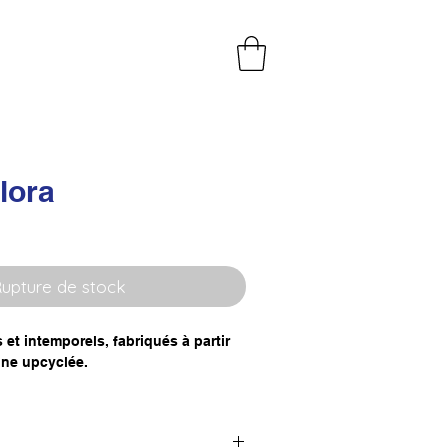
lora
upture de stock
et intemporels, fabriqués à partir
nne upcyclée.