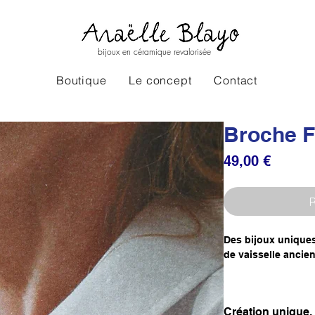
bijoux en céramique revalorisée
Boutique
Le concept
Contact
Broche F
Prix
49,00 €
R
Des bijoux uniques 
de vaisselle ancie
Création unique.