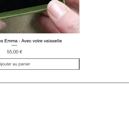
es Emma - Avec votre vaisselle
Boucles d'oreill
Prix
55,00 €
Ajouter au panier