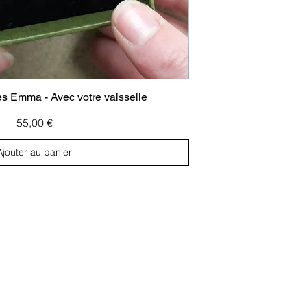
es Emma - Avec votre vaisselle
Boucles d'oreill
Prix
55,00 €
Ajouter au panier