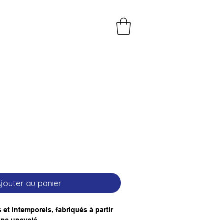
jouter au panier
et intemporels, fabriqués à partir
nne upcyclé.