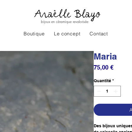
bijoux en céramique revalorisée
Boutique
Le concept
Contact
Maria
Prix
75,00 €
Quantité
*
A
Des bijoux uniques 
de vaisselle ancie